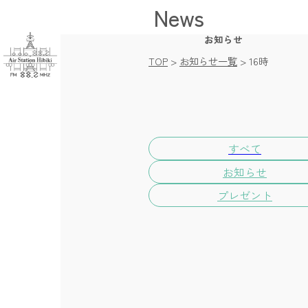
News
Home / トップ
Time Table / 番
お知らせ
News / お知ら
TOP
>
お知らせ一覧
>
16時
Message / 
Company / 会社
Pricing / 放送枠
Videos / 動画
Facebook / 
すべて
お知らせ
プレゼント