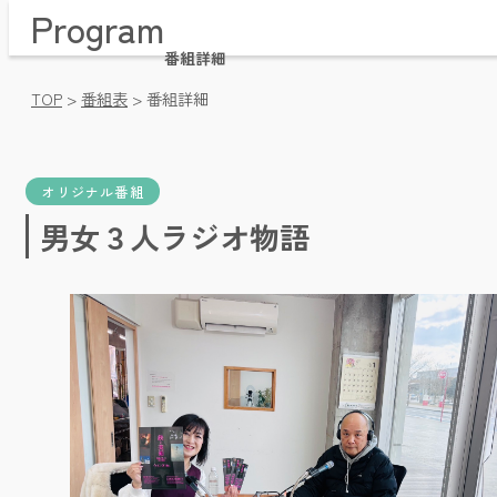
Program
Home / トップページ
Time Table / 番組表
番組詳細
News / お知らせ・プレゼント
TOP
>
番組表
>
番組詳細
Message / メッセージ・リクエスト
Company / 会社概要
Pricing / 放送枠料金
Videos / 動画アーカイブ
オリジナル番組
Facebook / フェイスブック
男女３人ラジオ物語