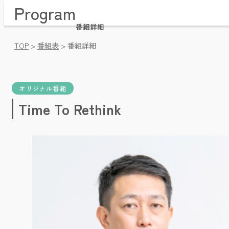
Program
Home / トップページ
Time Table / 番組表
番組詳細
News / お知らせ・プレゼント
TOP
>
番組表
>
番組詳細
Message / メッセージ・リクエスト
Company / 会社概要
Pricing / 放送枠料金
Videos / 動画アーカイブ
オリジナル番組
Facebook / フェイスブック
Time To Rethink