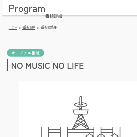
Program
Home / トップページ
Time Table / 番組表
番組詳細
News / お知らせ・プレゼント
TOP
>
番組表
>
番組詳細
Message / メッセージ・リクエスト
Company / 会社概要
Pricing / 放送枠料金
Videos / 動画アーカイブ
オリジナル番組
Facebook / フェイスブック
NO MUSIC NO LIFE