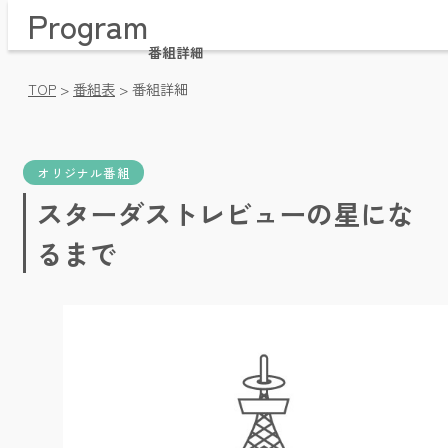
Program
Home / トップページ
Time Table / 番組表
番組詳細
News / お知らせ・プレゼント
TOP
>
番組表
>
番組詳細
Message / メッセージ・リクエスト
Company / 会社概要
Pricing / 放送枠料金
Videos / 動画アーカイブ
オリジナル番組
Facebook / フェイスブック
スターダストレビューの星にな
るまで