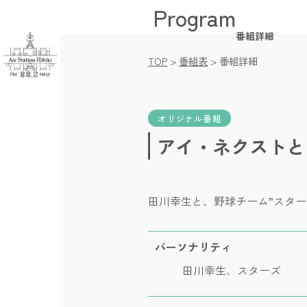
Program
Home / トップ
Time Table / 番
番組詳細
News / お知ら
TOP
>
番組表
>
番組詳細
Message / 
Company / 会社
Pricing / 放送枠
Videos / 動画
オリジナル番組
Facebook / 
アイ・ネクストと
田川幸生と、野球チーム”スター
パーソナリティ
田川幸生、スターズ