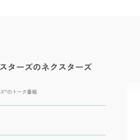
ページ
組表
せ・プレゼント
メッセージ・リクエスト
概要
料金
アーカイブ
フェイスブック
スターズのネクスターズ
ズ”のトーク番組