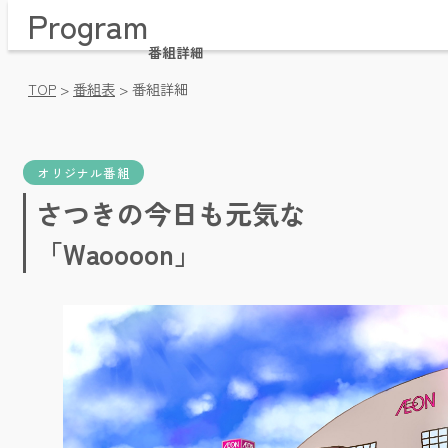
Program
Home / トップページ
Time Table / 番組表
番組詳細
News / お知らせ・プレゼント
TOP
>
番組表
>
番組詳細
Message / メッセージ・リクエスト
Company / 会社概要
Pricing / 放送枠料金
Videos / 動画アーカイブ
オリジナル番組
Facebook / フェイスブック
さつきの今日も元気な
「Waoooon」