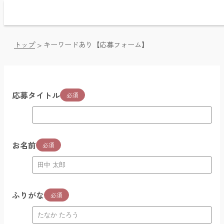
Home / トップページ
Time Table / 番組表
News / お知らせ・プレゼント
トップ
>
キーワードあり【応募フォーム】
Message / メッセージ・リクエスト
Company / 会社概要
Pricing / 放送枠料金
Videos / 動画アーカイブ
応募タイトル
必須
Facebook / フェイスブック
お名前
必須
ふりがな
必須