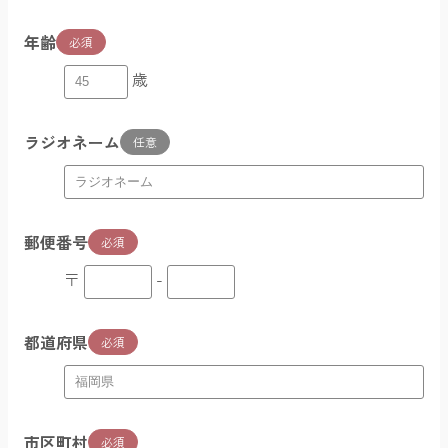
年齢
必須
歳
ラジオネーム
任意
郵便番号
必須
〒
-
都道府県
必須
市区町村
必須