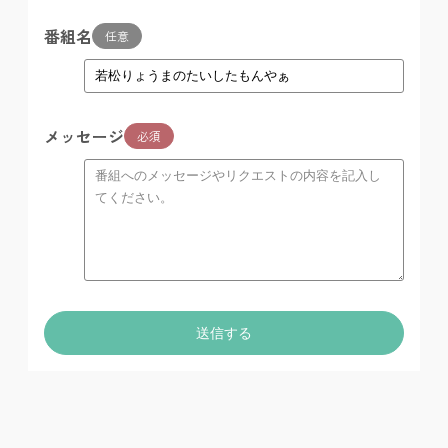
番組名
任意
メッセージ
必須