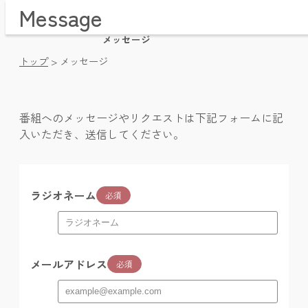
Message
Home / トップページ
Time Table / 番組表
メッセージ
News / お知らせ・プレゼント
トップ
>
メッセージ
Message / メッセージ・リクエスト
Company / 会社概要
Pricing / 放送枠料金
番組へのメッセージやリクエストは下記フォームに記
Videos / 動画アーカイブ
入いただき、送信してください。
Facebook / フェイスブック
ラジオネーム
必須
メールアドレス
必須