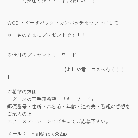
何が届くか・・・？お楽しみに！
☆CD ・ぐーすバッグ・カンバッチをセットにして
＊１名のさまにプレゼントです！！
※今月のプレゼントキーワード
【よしや君、ロスへ行く！！
】
ご希望の方は
「グースの玉手箱希望」「キーワード」
郵便番号・住所・お名前・年齢・連絡先・番組の感想を
ご記入の上
エアーステーションヒビキまでご応募下さい。
メール： mail@hibiki882.jp