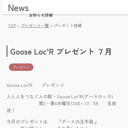
News
Home / トップページ
Time Table / 番組表
お知らせ詳細
News / お知らせ・プレゼント
TOP
>
プレゼント一覧
>
プレゼント詳細
Message / メッセージ・リクエスト
Company / 会社概要
Pricing / 放送枠料金
Goose Loc’R プレゼント ７月
Videos / 動画アーカイブ
Facebook / フェイスブック
プレゼント
Goose Loc’R プレゼント
人と人をつなぐ人の駅・Goose Loc’R(グースロッカ)
第2・第4水曜日13:00～13：58 生放
送！
今月のプレゼントは 『グースの玉手箱 』